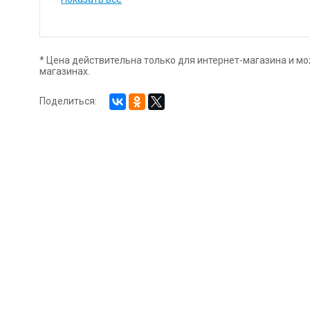
и при насыщенности и звучании тона, наносить на по
близкие к спектральным, позволяют писать в смесях
оттенков. Основная часть красок в палитре обладае
светостойкости, что способствует сохранности работ
* Цена действительна только для интернет-магазина и мо
магазинах.
Поделиться: