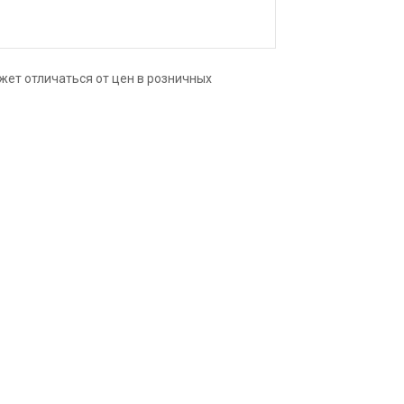
верхность тончайшие слои. Чистые цвета,
 и получать богатое многообразие
т высочайшим показателем
 свыше 100 лет.
жет отличаться от цен в розничных