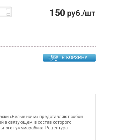
150
руб./шт
В КОРЗИНУ
ски «Белые ночи» представляют собой
й в связующем, в состав которого
льного гуммиарабика. Рецептура
ьно. Акварель «Белые ночи» обладает
 достигать чрезвычайной прозрачности