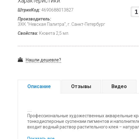
Характеристики:
ШтрихКод:
4690688013827
Производитель:
ЗХК "Невская Палитра", г. Санкт-Петербург
Свойства:
Кювета 2,5 мл.
Нашли дешевле?
Описание
Отзывы
Видео
.....
Профессиональные художественных акварельные кра
тонкодисперсные суспензии пигментов и наполнителе
входит водный раствор растительного клея – натура
каждого цвета уникальна и подбирается индивидуал
увеличенной кроющей силой пигмента, позволяющей
Показать все