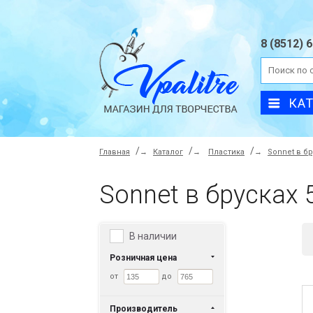
8 (8512) 
КА
Главная
→
Каталог
→
Пластика
→
Sonnet в бр
Sonnet в брусках 5
В наличии
Розничная цена
от
до
Производитель