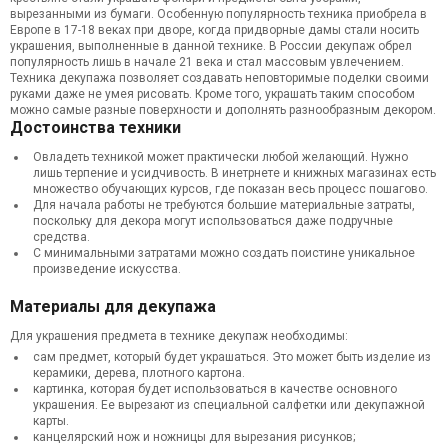
вырезанными из бумаги. Особенную популярность техника приобрела в
Европе в 17-18 веках при дворе, когда придворные дамы стали носить
украшения, выполненные в данной технике. В России декупаж обрел
популярность лишь в начале 21 века и стал массовым увлечением.
Техника декупажа позволяет создавать неповторимые поделки своими
руками даже не умея рисовать. Кроме того, украшать таким способом
можно самые разные поверхности и дополнять разнообразным декором.
Достоинства техники
Овладеть техникой может практически любой желающий. Нужно
лишь терпение и усидчивость. В инетрнете и книжных магазинах есть
множество обучающих курсов, где показан весь процесс пошагово.
Для начала работы не требуются большие материальные затраты,
поскольку для декора могут использоваться даже подручные
средства.
С минимальными затратами можно создать поистине уникальное
произведение искусства.
Материалы для декупажа
Для украшения предмета в технике декупаж необходимы:
сам предмет, который будет украшаться. Это может быть изделие из
керамики, дерева, плотного картона.
картинка, которая будет использоваться в качестве основного
украшения. Ее вырезают из специальной салфетки или декупажной
карты.
канцелярский нож и ножницы для вырезания рисунков;