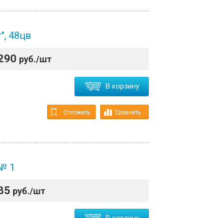
", 48цв
290
руб./шт
В корзину
Отложить
Сравнить
 № 1
35
руб./шт