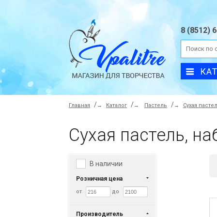
8 (8512) 
КА
Главная
→
Каталог
→
Пастель
→
Сухая пасте
Сухая пастель, н
В наличии
Розничная цена
от
до
Производитель