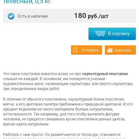
телесный, 0,5 кг.
180
руб./шт
Есть в наличии
В корзину
Отложить
Сравнить
Что такое пластилин известно всем, но про
скульптурный пластилин
слышал не каждый. В основном, им пользуются ученики
художественных школ, начинающие скульпторы, или просто скульпторы
при определенных видах работ.
В отличии от обычного пластилина, скульптурный более пластичен,
мягче, а его цветовая палитра приближена к природной цветовой. И это
придает изделиям из такого материала больше натурализма,
естественности. Так например, для того чтобы вылепить фигурку
человека, не придется смешивать куски пластилина разных цветов,
краски здесь натуральны.
Работать с ним просто. Он размягчается от тепла рук, становится