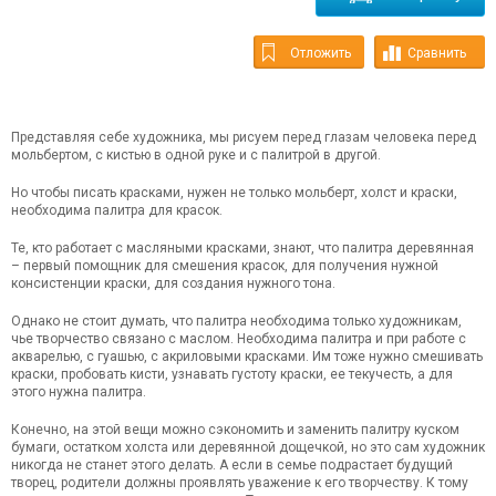
Отложить
Сравнить
Представляя себе художника, мы рисуем перед глазам человека перед
мольбертом, с кистью в одной руке и с палитрой в другой.
Но чтобы писать красками, нужен не только мольберт, холст и краски,
необходима палитра для красок.
Те, кто работает с масляными красками, знают, что палитра деревянная
– первый помощник для смешения красок, для получения нужной
консистенции краски, для создания нужного тона.
Однако не стоит думать, что палитра необходима только художникам,
чье творчество связано с маслом. Необходима палитра и при работе с
акварелью, с гуашью, с акриловыми красками. Им тоже нужно смешивать
краски, пробовать кисти, узнавать густоту краски, ее текучесть, а для
этого нужна палитра.
Конечно, на этой вещи можно сэкономить и заменить палитру куском
бумаги, остатком холста или деревянной дощечкой, но это сам художник
никогда не станет этого делать. А если в семье подрастает будущий
творец, родители должны проявлять уважение к его творчеству. К тому