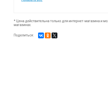
и при насыщенности и звучании тона, наносить на по
близкие к спектральным, позволяют писать в смесях
оттенков. Основная часть красок в палитре обладае
светостойкости, что способствует сохранности работ
* Цена действительна только для интернет-магазина и мо
магазинах.
Поделиться: