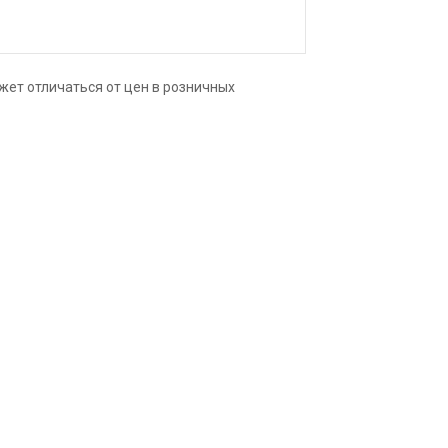
верхность тончайшие слои. Чистые цвета,
 и получать богатое многообразие
т высочайшим показателем
 свыше 100 лет.
жет отличаться от цен в розничных