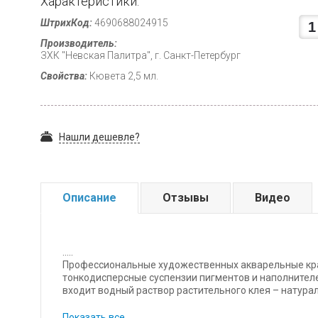
Характеристики:
ШтрихКод:
4690688024915
Производитель:
ЗХК "Невская Палитра", г. Санкт-Петербург
Свойства:
Кювета 2,5 мл.
Нашли дешевле?
Описание
Отзывы
Видео
.....
Профессиональные художественных акварельные кра
тонкодисперсные суспензии пигментов и наполнителе
входит водный раствор растительного клея – натура
каждого цвета уникальна и подбирается индивидуал
увеличенной кроющей силой пигмента, позволяющей
Показать все