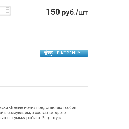
150
руб./шт
В КОРЗИНУ
ски «Белые ночи» представляют собой
й в связующем, в состав которого
льного гуммиарабика. Рецептура
ьно. Акварель «Белые ночи» обладает
 достигать чрезвычайной прозрачности