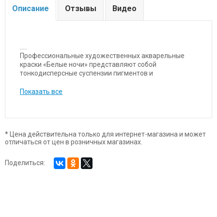
Описание
Отзывы
Видео
.....
Профессиональные художественных акварельные
краски «Белые ночи» представляют собой
тонкодисперсные суспензии пигментов и
наполнителей в связующем, в состав которого входит
водный раствор растительного клея – натурального
Показать все
гуммиарабика. Рецептура каждого цвета уникальна и
подбирается индивидуально. Акварель «Белые ночи»
обладает увеличенной кроющей силой пигмента,
позволяющей достигать чрезвычайной прозрачности
и при насыщенности и звучании тона, наносить на
* Цена действительна только для интернет-магазина и может
отличаться от цен в розничных магазинах.
поверхность тончайшие слои. Чистые цвета, близкие к
спектральным, позволяют писать в смесях и получать
богатое многообразие оттенков. Основная часть
Поделиться:
красок в палитре обладает высочайшим показателем
светостойкости, что способствует сохранности работ
свыше 100 лет.