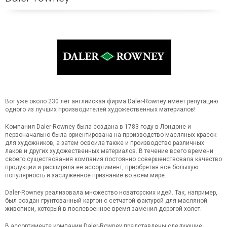
Вот уже около 230 лет английская фирма Daler-Rowney имеет репутацию
одного из лучших производителей художественных материалов!
Компания Daler-Rowney была создана в 1783 году в Лондоне и
первоначально была ориентирована на производство масляных красок
для художников, а затем освоила также и производство различных
лаков и других художественных материалов. В течение всего времени
своего существования компания постоянно совершенствовала качество
продукции и расширяла ее ассортимент, приобретая все большую
популярность и заслуженное признание во всем мире.
Daler-Rowney реализовала множество новаторских идей. Так, например,
был создан грунтованный картон с сетчатой фактурой для масляной
живописи, который в послевоенное время заменил дорогой холст.
В ассортименте компании Daler-Rowney представлены следующие