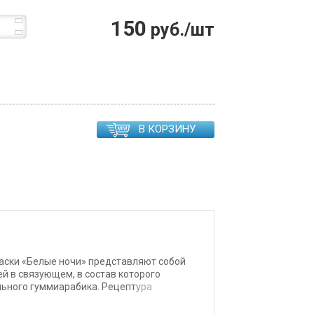
150
руб./шт
В КОРЗИНУ
ски «Белые ночи» представляют собой
й в связующем, в состав которого
льного гуммиарабика. Рецептура
ьно. Акварель «Белые ночи» обладает
 достигать чрезвычайной прозрачности