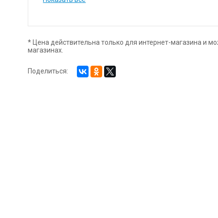
и при насыщенности и звучании тона, наносить на по
близкие к спектральным, позволяют писать в смесях
оттенков. Основная часть красок в палитре обладае
светостойкости, что способствует сохранности работ
* Цена действительна только для интернет-магазина и мо
магазинах.
Поделиться: