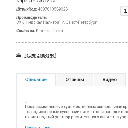
Характеристики:
ШтрихКод:
4607010589028
Производитель:
ЗХК "Невская Палитра", г. Санкт-Петербург
Свойства:
Кювета 2,5 мл.
Нашли дешевле?
Описание
Отзывы
Видео
.....
Профессиональные художественных акварельные кра
тонкодисперсные суспензии пигментов и наполнителе
входит водный раствор растительного клея – натура
каждого цвета уникальна и подбирается индивидуал
увеличенной кроющей силой пигмента, позволяющей
Показать все