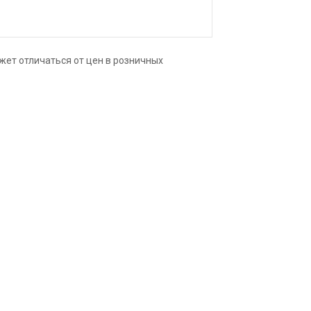
верхность тончайшие слои. Чистые цвета,
 и получать богатое многообразие
т высочайшим показателем
 свыше 100 лет.
жет отличаться от цен в розничных