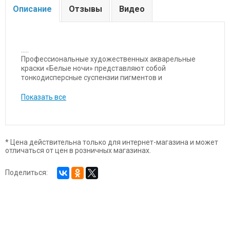
Описание
Отзывы
Видео
.....
Профессиональные художественных акварельные
краски «Белые ночи» представляют собой
тонкодисперсные суспензии пигментов и
наполнителей в связующем, в состав которого входит
водный раствор растительного клея – натурального
Показать все
гуммиарабика. Рецептура каждого цвета уникальна и
подбирается индивидуально. Акварель «Белые ночи»
обладает увеличенной кроющей силой пигмента,
позволяющей достигать чрезвычайной прозрачности
и при насыщенности и звучании тона, наносить на
* Цена действительна только для интернет-магазина и может
отличаться от цен в розничных магазинах.
поверхность тончайшие слои. Чистые цвета, близкие к
спектральным, позволяют писать в смесях и получать
богатое многообразие оттенков. Основная часть
Поделиться:
красок в палитре обладает высочайшим показателем
светостойкости, что способствует сохранности работ
свыше 100 лет.