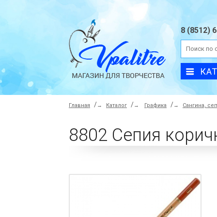
8 (8512) 
КА
Главная
→
Каталог
→
Графика
→
Сангина, сеп
8802 Ceпия корич